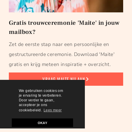
Gratis trouwceremonie 'Maite' in jouw
mailbox?
Zet de eerste stap naar een persoonlijke en
gestructureerde ceremonie. Download 'Maite'
gratis en krijg meteen inspiratie + overzicht.
VRAAG MAITE NU AAN
We gebruiken cookies om
je ervaring te verbeteren.
Algemeen
Door verder te gaan,
accepteer je ons
cookiebeleid.
Lees meer
HOME
OKAY
CONTACT