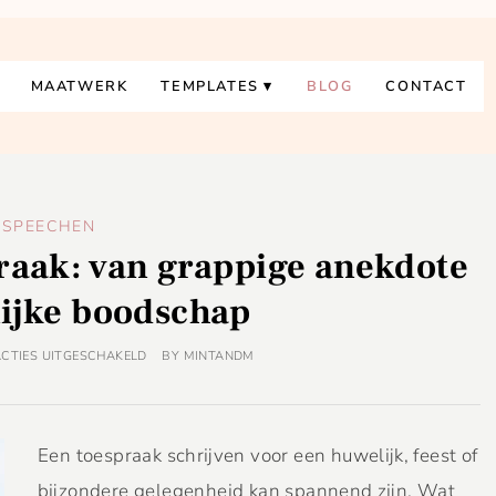
MAATWERK
TEMPLATES
BLOG
CONTACT
SPEECHEN
raak: van grappige anekdote
lijke boodschap
ACTIES UITGESCHAKELD
BY
MINTANDM
Een toespraak schrijven voor een huwelijk, feest of
bijzondere gelegenheid kan spannend zijn. Wat