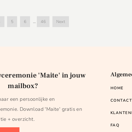
4
5
6
…
46
Next
wceremonie 'Maite' in jouw
Algeme
mailbox?
HOME
naar een persoonlijke en
CONTAC
remonie. Download 'Maite' gratis en
KLANTEN
tie + overzicht.
FAQ