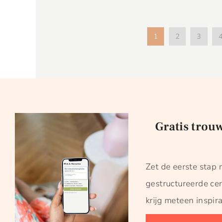
1
2
3
Gratis trou
Zet de eerste stap 
gestructureerde ce
krijg meteen inspira