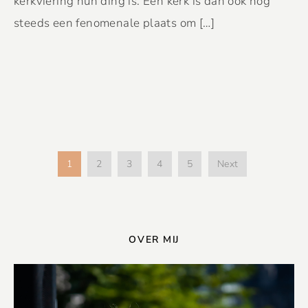
kerkviering hun ding is. Een kerk is dan ook nog
steeds een fenomenale plaats om […]
1
2
3
4
5
Next
OVER MIJ