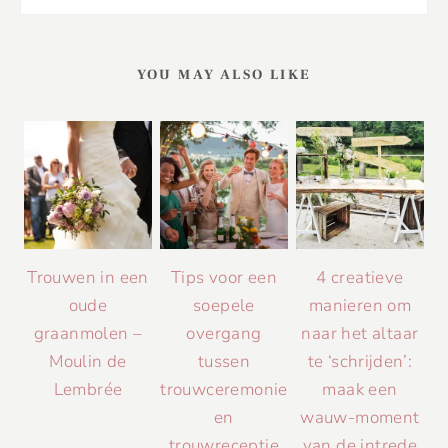
YOU MAY ALSO LIKE
Trouwen in een
Tips voor een
4 creatieve
oude
soepele
manieren om
graanmolen –
overgang
naar het altaar
Moulin de
tussen
te ‘schrijden’:
Lembrée
trouwceremonie
maak een
en
wauw-moment
trouwreceptie
van de intrede