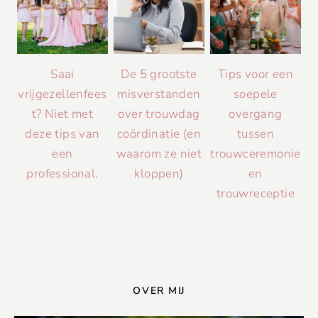
Saai
De 5 grootste
Tips voor een
vrijgezellenfees
misverstanden
soepele
t? Niet met
over trouwdag
overgang
deze tips van
coördinatie (en
tussen
een
waarom ze niet
trouwceremonie
professional.
kloppen)
en
trouwreceptie
OVER MIJ