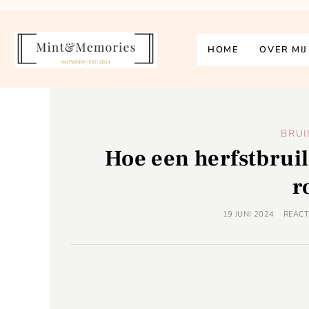
HOME
OVER MIJ
BRUI
Hoe een herfstbrui
r
19 JUNI 2024
REACT