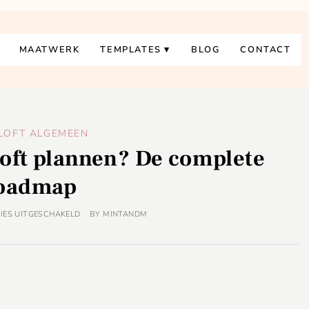
MAATWERK
TEMPLATES
BLOG
CONTACT
LOFT ALGEMEEN
loft plannen? De complete
oadmap
IES UITGESCHAKELD
BY
MINTANDM