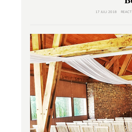
B
17 JULI 2018
REACT