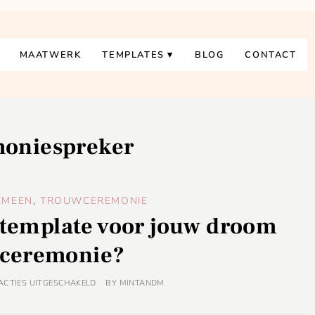
MAATWERK
TEMPLATES
BLOG
CONTACT
moniespreker
EMEEN
,
TROUWCEREMONIE
e template voor jouw droom
ceremonie?
ACTIES UITGESCHAKELD
BY
MINTANDM