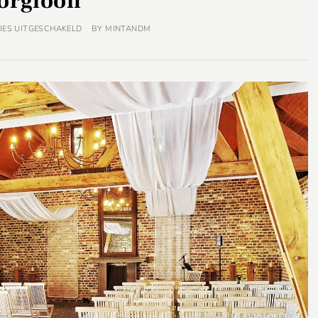
orgloon
IES UITGESCHAKELD
BY
MINTANDM