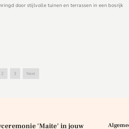
ingd door stijlvolle tuinen en terrassen in een bosrijk
2
3
Next
wceremonie 'Maite' in jouw
Algeme