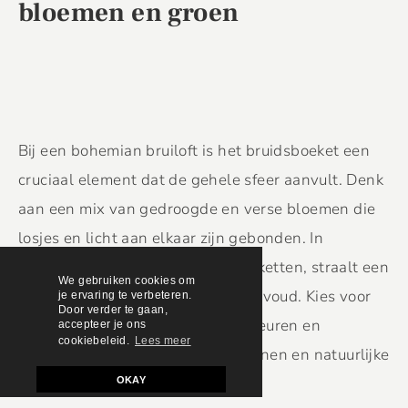
bloemen en groen
Bij een bohemian bruiloft is het bruidsboeket een
cruciaal element dat de gehele sfeer aanvult. Denk
aan een mix van gedroogde en verse bloemen die
losjes en licht aan elkaar zijn gebonden. In
tegenstelling tot traditionele boeketten, straalt een
We gebruiken cookies om
boho bruidsboeket juist in zijn eenvoud. Kies voor
je ervaring te verbeteren.
Door verder te gaan,
bloemen en bladeren in zachte kleuren en
accepteer je ons
cookiebeleid.
Lees meer
natuurlijke tinten om een ontspannen en natuurlijke
uitstraling te creëren.
OKAY