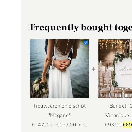
Frequently bought tog
+
Trouwceremonie script
Bundel "
"Megane"
Veronique-
€
147.00
-
€
197.00
Incl.
€
93.00
€
69