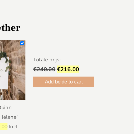
ether
Totale prijs:
€240.00
€216.00
Add beide to cart
Quinn-
Hélène"
.00
Incl.