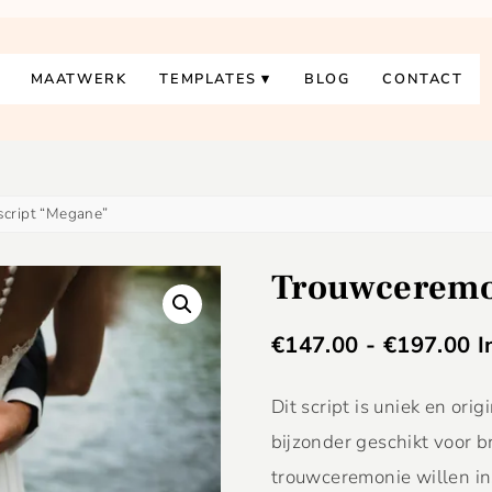
MAATWERK
TEMPLATES
BLOG
CONTACT
script “Megane”
Trouwceremo
€
147.00
-
€
197.00
I
Dit script is uniek en or
bijzonder geschikt voor b
trouwceremonie willen in