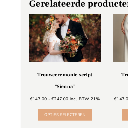
Gerelateerde product
Trouwceremonie script
Tr
“Sienna”
€
147.00
-
€
247.00
Incl. BTW 21%
€
147.
OPTIES SELECTEREN