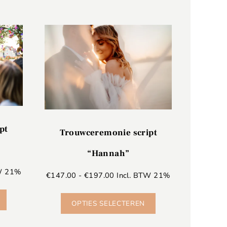
pt
Trouwceremonie script
“Hannah”
TW 21%
€
147.00
-
€
197.00
Incl. BTW 21%
OPTIES SELECTEREN