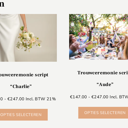
en
Trouwceremonie scri
ouwceremonie script
“Aude”
“Charlie”
€
147.00
-
€
247.00
Incl. B
00
-
€
247.00
Incl. BTW 21%
OPTIES SELECTEREN
OPTIES SELECTEREN