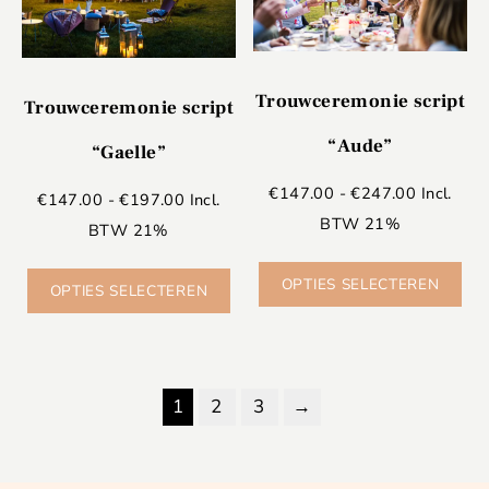
Trouwceremonie script
Trouwceremonie script
“Aude”
“Gaelle”
€
147.00
-
€
247.00
Incl.
€
147.00
-
€
197.00
Incl.
BTW 21%
BTW 21%
OPTIES SELECTEREN
OPTIES SELECTEREN
1
2
3
→