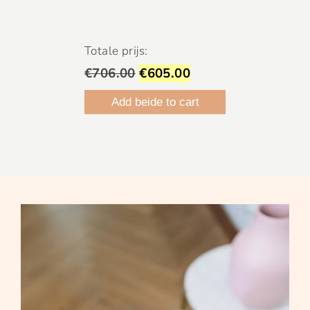
Totale prijs:
€706.00
€605.00
Add beide to cart