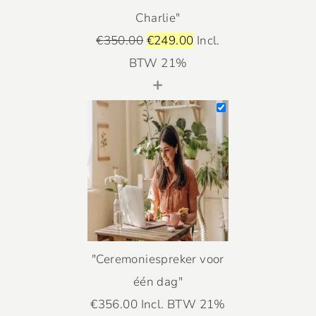
Charlie"
€
350.00
€
249.00
Incl.
BTW 21%
+
"Ceremoniespreker voor
één dag"
€
356.00
Incl. BTW 21%