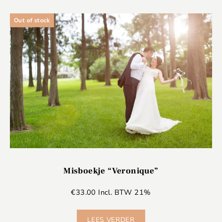
Out of stock
Misboekje “Veronique”
€
33.00
Incl. BTW 21%
LEES VERDER