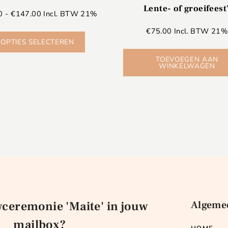
Lente- of groeifeest
0
-
€
147.00
Incl. BTW 21%
€
75.00
Incl. BTW 21
OPTIES SELECTEREN
TOEVOEGEN AAN
WINKELWAGEN
wceremonie 'Maite' in jouw
Algeme
mailbox?