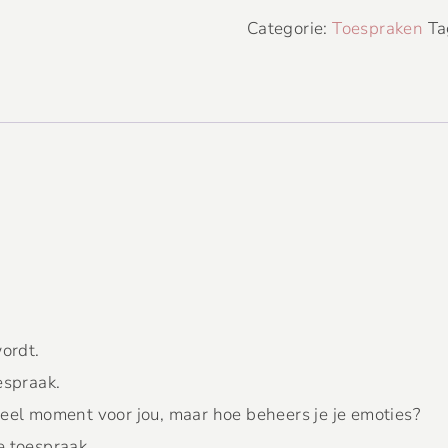
Categorie:
Toespraken
Ta
wordt.
espraak.
neel moment voor jou, maar hoe beheers je je emoties?
e toespraak.