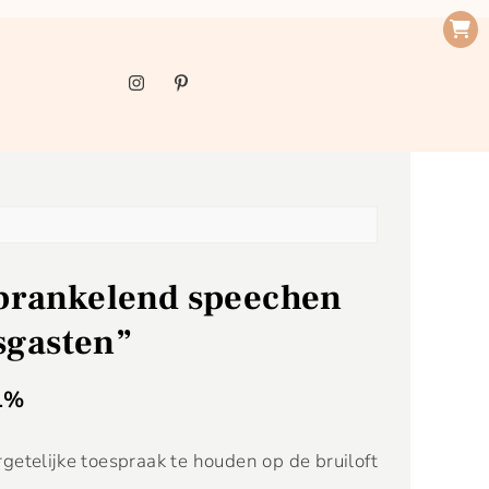
prankelend speechen
sgasten”
1%
getelijke toespraak te houden op de bruiloft