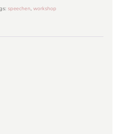
gs:
speechen
,
workshop