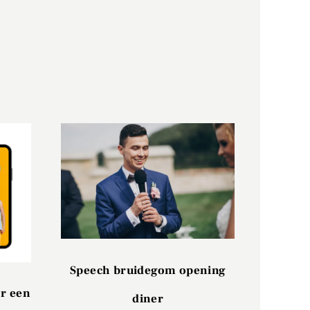
Speech bruidegom opening
r een
diner