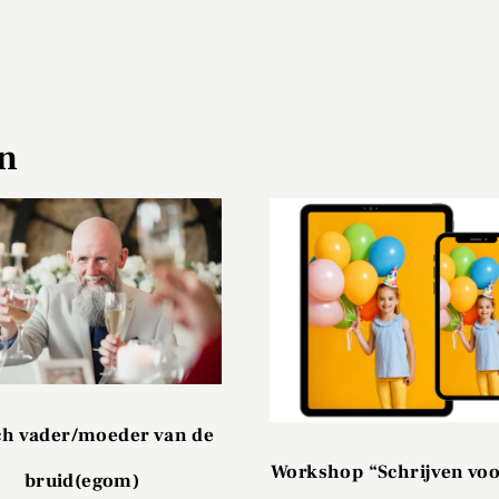
en
ch vader/moeder van de
Workshop “Schrijven voo
bruid(egom)