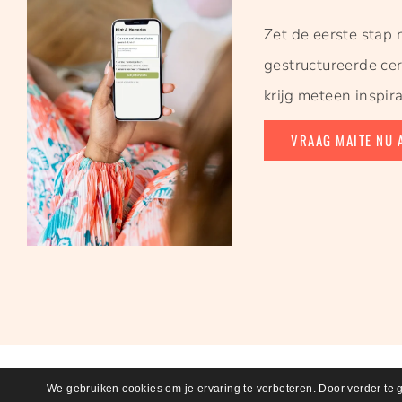
Zet de eerste stap 
gestructureerde ce
krijg meteen inspira
VRAAG MAITE NU 
© COPYRIGHT
MINT & ME
We gebruiken cookies om je ervaring te verbeteren. Door verder te 