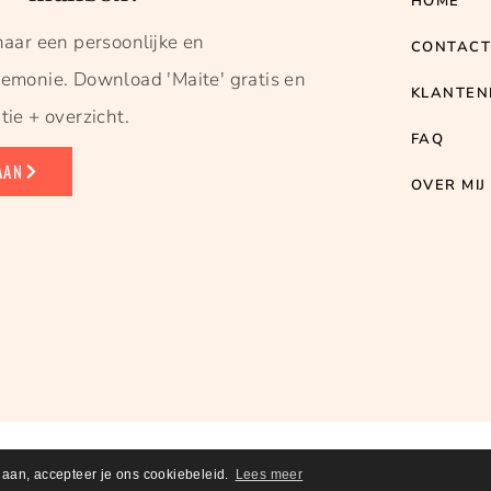
HOME
naar een persoonlijke en
CONTAC
remonie. Download 'Maite' gratis en
KLANTEN
tie + overzicht.
FAQ
AAN
OVER MIJ
MORIES
2026
. THEME BY
BLUCHIC
.
ALGEMENE VOORWAARDEN + PR
gaan, accepteer je ons cookiebeleid.
Lees meer