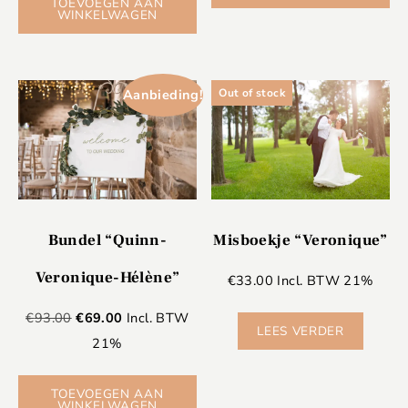
TOEVOEGEN AAN
WINKELWAGEN
Aanbieding!
Out of stock
Bundel “Quinn-
Misboekje “Veronique”
Veronique-Hélène”
€
33.00
Incl. BTW 21%
€
93.00
€
69.00
Incl. BTW
LEES VERDER
21%
TOEVOEGEN AAN
WINKELWAGEN