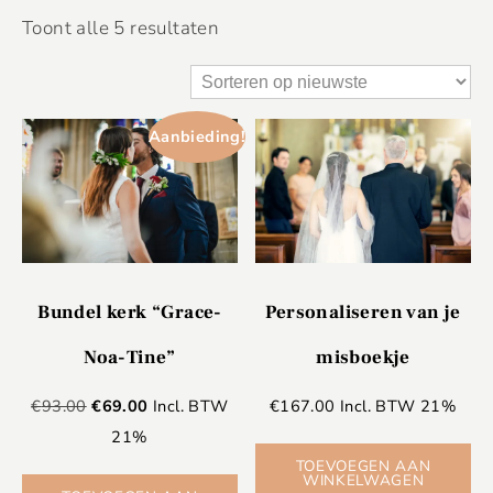
Toont alle 5 resultaten
Aanbieding!
Bundel kerk “Grace-
Personaliseren van je
Noa-Tine”
misboekje
€
93.00
€
69.00
Incl. BTW
€
167.00
Incl. BTW 21%
21%
TOEVOEGEN AAN
WINKELWAGEN